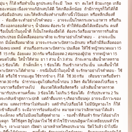
่น ๆ  ก็ได้ หรือทำเป็น ลูกประคบ ก็จะมี   ไพล   ข่า   ตะไคร้  ผิวมะกรูด  เกลือ 
ะหน่อย เนื่องจากแก้อักเสบได้ดี  ใส่เกลือเล็กน้อย   ถ้ามีการบูรก็ใส่ได้ก็ดี   
นข้อมืออักเสบ  และให้หลีกเลี่ยงทำงานที่กางนิ้วโป้งออก  หรือหลีกเลี่ยงที่
ม  -   ท้องอืด จะทำอย่างไรคำตอบ  -   อาจจะเป็นโรคกระเพาะอาหาร  หรือกิน
 แอลกอฮอล์ต่าง ๆ  น้ำอัดลม ต้องระวัง  ทำให้ท้องอืดได้เหมือนกัน  คนที่
อเป็นนิ่วในถุงน้ำดี  ก็เป็นโรคท้องอืดได้   ต้องระวังเรื่องอาหารการกินด้วย     
ปริบประปรอย มีเม็ดเลือดออกมาด้วย จะรักษาอย่างไรคำตอบ  -    อาจจะเป็น  
ก  มีเม็ดเลือดมาด้วย  อาจจะกระเพาะปัสสาวะอักเสบ  หรือถ้ามีลิ่มเลือดออก
้องพบ แพทย์   ส่วนเรื่องกระเพาะปัสสาวะ ปนเลือด  ให้ใช้ หญ้าหนวดแมว 15 
ร้  15 กรัม  อ้อยแดง  30 กรัม หรืออ้อยสด 2 ศอกของผู้ป่วย  รากหญ้าคา 15 
้งหมดไปต้ม  ใส่น้ำให้ท่วม  ยา 1 ส่วน น้ำ 3 ส่วน   ถ้าจะทาน เติมน้ำตาลทราย
 5 ช้อนโต๊ะ    ถ้าเด็กเล็ก ๆ  1 ช้อนโต๊ะ  กินเช้า กลางวัน เย็น   และดื่มน้ำให้
ะปัสสาวะได้คำถาม  -  กรณีเป็นนิ่วในถุงน้ำดี  จะรักษาอย่างไรคำตอบ -  ใช้
 หรือใช้ รากมะตูม ใช้รากข้าง ๆ  ก็ได้   ใช้ 30 กรัม     เทียนขาวหรือยี่หร่า  
วด 30 กรัม   นำรากมะตูมไปต้มกับน้ำก่อน  3 ลิตร  ต้มให้งวดลงไปเรื่อย ๆ    
ขาวหรือยี่หร่าลงไป       ต้มงวดให้เหลือลิตรครึ่ง   แล้วเติมน้ำตาลกรวด 
 นำมารับประทานครั้งละ  3 ข้อนโต๊ะ ไม่เกิน 5 ช้อนโต๊ะ   ถ้ารับประทาน 2 วัน
กลับเข้าสู่สภาวะปกติ   แต่ถ้าดื่มแรก ๆ เกิดอาเจียนพุ่ง  อาจจะมีภาวะของ
่วน   แสดงว่ารักษาไม่ทันแล้ว   แต่ถ้ากินไปเรื่อยได้  ไม่มีปัญหาอะไร   ก็ให้
เข้าเดือนที่ 5  จะมีอาการร้อนท้องบ้าง  หมายความว่าเลิกทานยาได้แล้ว   
ล็กลง  หรือไม่มีเลยในที่สุดคำถาม    -  รองช้ำ ที่ส้นเท้า รักษาได้อย่างไร
อมดลูก   ให้ใช้สูตร อิฐไปเผาไฟ ใช้ หัวไชโป๊วางบนอิฐเผาไฟ เหยียบบนหัวไช
กสั้น ๆ   เจาะเอาออก  เปิดฝา  เอาเหล้าเทใส่พอประมาณ   ปิดไว้แล้ว นำไปนึ่ง  
ดีขึ้นได้คำถาม   -  ชาทั้งตัว   รักษาอย่างไรคำตอบ  -   กินยาแผนปัจจุบันได้ 