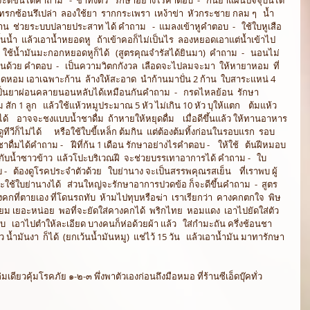
แทรกซ้อนรึเปล่า  ลองใช้ยา  รากกระเพรา  เหง้าข่า  หัวกระชาย กลม ๆ   น้ำ
น  ช่วยระบบปลายประสาท ได้ คำถาม   -  แมลงเข้าหูคำตอบ  -   ใช้ใบหูเสือ 
้นน้ำ  แล้วเอาน้ำหยอดหู   ถ้าเข้าคอก็ไม่เป็นไร  ลองหยอดเอาแต่น้ำเข้าไป   
ช้น้ำมันมะกอกหยอดหูก็ได้   (สูตรคุณจำรัสได้ยินมา)  คำถาม  -   นอนไม่
หวานด้วย คำตอบ  -   เป็นความวิตกกังวล  เลือดจะไปลมจะมา  ให้หายาหอม  ที่
าดหอม เอาเฉพาะก้าน  ล้างให้สะอาด  นำก้านมาปั่น 2 ก้าน  ใบสาระแหน่ 4 
  เป็นยาผ่อนคลายนอนหลับได้เหมือนกันคำถาม  -   กรดไหลย้อน  รักษา
 สัก 1 ลูก   แล้วใช้แห้วหมูประมาณ 5 หัว ไม่เกิน 10 หัว บุให้แตก    ต้มแห้ว
ด้    อาจจะชงแบบน้ำชาดื่ม  ถ้าหายให้หยุดดื่ม    เมื่อดีขึ้นแล้ว ให้ทานอาหาร
ทีวีก็ไม่ได้      หรือใช้ใบขี้เหล็ก ต้มกิน  แต่ต้องต้มทิ้งก่อนในรอบแรก  รอบ
าดื่มได้คำถาม -    ฝีที่ก้น 1 เดือน รักษาอย่างไรคำตอบ -    ให้ใช้   ต้นฝีหมอบ 
ับน้ำซาวข้าว  แล้วโปะบริเวณฝี  จะช่วยบรรเทาอาการได้ คำถาม -   ใบ
-   ต้องดูโรคประจำตัวด้วย   ใบย่านาง จะเป็นสรรพคุณรสเย็น    ที่เราพบ ผู้
จะใช้ใบย่านางได้   ส่วนใหญ่จะรักษาอาการปวดข้อ ก็จะดีขึ้นคำถาม  -  สูตร
งคกที่ตายเอง ที่โดนรถทับ  ห้ามไปทุบหรือฆ่า  เราเรียกว่า  คางคกตกใจ  พิษ
ทียม เยอะหน่อย  พอที่จะยัดใส่คางคกได้  พริกไทย  หอมแดง  เอาไปยัดใส่ตัว
อบ   เอาไปตำให้ละเอียด บางคนก็ห่อด้วยผ้า แล้ว   ใส่กำมะถัน ครึ่งช้อนชา   
 น้ำมันงา  ก็ได้  (ยกเว้นน้ำมันหมู)  แช่ไว้ 15 วัน   แล้วเอาน้ำมัน มาทารักษา