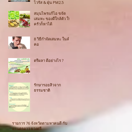
ไวรัส & ฝุ่น PM2.5
สมุนไพรแก้ไอ ขจัด
เสมหะ ของดีใกล้ตัว ใน
ครัวก็หาได้
8 วิธีกำจัดเสมหะ ในลำ
คอ
ตรีผลา ดีอย่างไร ?
รักษารอยสิวจาก
ธรรมชาติ
รายการ 76 จังหวัดตามหาคนดี กับ
อ.เนตรดาว ยวงศรี