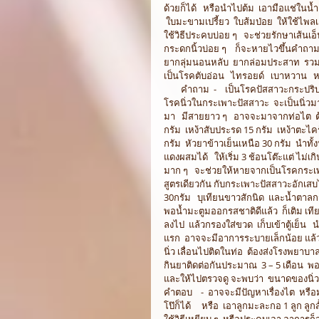
ด้วยก็ได้   หรือนำไปต้ม  เอามือแช่ในน้ำอุ
 ใบมะขามเปรี้ยว  ใบส้มป่อย  ให้ใช้ไพลเยอ
ใช้วิธีประคบบ่อย ๆ   จะช่วยรักษาเส้นเอ็
กระดกนิ้วบ่อย ๆ    ก็จะหายไวขึ้นคำถา
ยากลุ่มนอนหลับ  ยากล่อมประสาท  รวมถึง
เป็นโรคตับอ่อน   ไทรอยด์   เบาหวาน   หรื
        คำถาม  -    เป็นโรคปัสสาวะกระ
โรคนิ่วในกระเพาะปัสสาวะ  จะเป็นนิ่วมา
มา   มีสายยาว ๆ   อาจจะมาจากท่อไต  ต
กรัม  เหง้าสับประรด 15 กรัม  เหง้าตะไค
กรัม  หัวยาข้าวเย็นเหนือ 30 กรัม  นำทั
แดงผสมได้   ให้เริ่ม 3 ช้อนโต๊ะแต่ ไม่เกิน
มาก ๆ   จะช่วยให้หายจากเป็นโรคกระเพา
สูตรเดียวกัน กับกระเพาะปัสสาวะอักเสบได้ 
30กรัม   บุเทียนขาวสักนิด  และน้ำตาลกร
พอน้ำมะตูมออกรสชาติดีแล้ว  ก็เติม เทียน
ลงไป  แล้วกรองใส่ขวด  เก็บเข้าตู้เย็น  
แรก  อาจจะมีอาการระบายเล็กน้อย แล้วจะ
นิ่ว เลื่อนไปติดในท่อ  ต้องส่งโรงพยาบาลด
กินยาติดต่อกันประมาณ  3 – 5 เดือน  พอ
และให้ไปตรวจดู จะพบว่า  ขนาดของนิ่วจะเ
คำตอบ    -  อาจจะมีปัญหาเรื่องไต  หรื
โป๊ก็ได้     หรือ  เอาลูกมะละกอ 1 ลูก ลู
ใช้วิธีเหยียบ ๆ  หรือประคบเอา อาการก็จะ