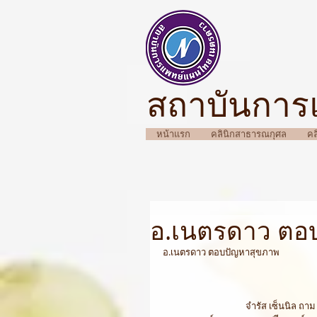
สถาบันการ
หน้าแรก
คลินิกสาธารณกุศล
คล
อ.เนตรดาว ตอ
อ.เนตรดาว ตอบปัญหาสุขภาพ 
จำรัส เซ็นนิล ถา