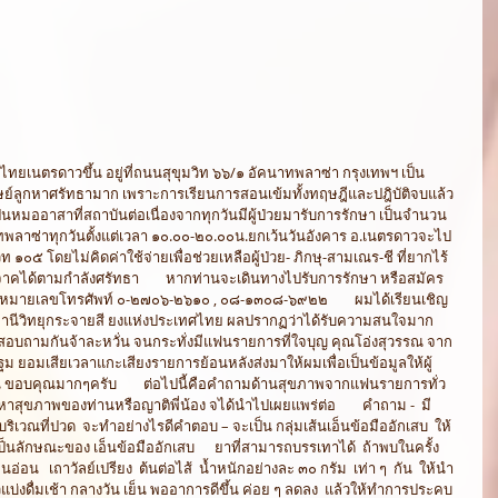
ิษย์ลูกหาศรัทธามาก เพราะการเรียนการสอนเข้มทั้งทฤษฎีและปฎิบัติจบแล้ว
นหมออาสาที่สถาบันต่อเนื่องจากทุกวันมีผู้ป่วยมารับการรักษา เป็นจำนวน
คนาทพลาซ่าทุกวันตั้งแต่เวลา ๑๐.๐๐-๒๐.๐๐น.ยกเว้นวันอังคาร อ.เนตรดาวจะไป
๑๐๕ โดยไม่คิดค่าใช้จ่ายเพื่อช่วยเหลือผู้ป่วย- ภิกษุ-สามเณร-ชี ที่ยากไร้ 
คได้ตามกำลังศรัทธา        หากท่านจะเดินทางไปรับการรักษา หรือสมัคร
ฯหมายเลขโทรศัพท์ ๐-๒๗๐๖-๒๖๑๐ , ๐๘-๑๓๐๘-๖๙๒๒        ผมได้เรียนเชิญ 
นีวิทยุกระจายสี ยงแห่งประเทศไทย ผลปรากฏว่าได้รับความสนใจมาก
อบถามกันจ้าละหวั่น จนกระทั่งมีแฟนรายการที่ใจบุญ คุณโอ่งสุวรรณ จาก
ปฐม ยอมเสียเวลาแกะเสียงรายการย้อนหลังส่งมาให้ผมเพื่อเป็นข้อมูลให้ผู้
 ขอบคุณมากๆครับ        ต่อไปนี้คือคำถามด้านสุขภาพจากแฟนรายการทั่ว
หาสุขภาพของท่านหรือญาติพี่น้อง จได้นำไปเผยแพร่ต่อ        คำถาม -  มี
้นบริเวณที่ปวด  จะทำอย่างไรดีคำตอบ – จะเป็น กลุ่มเส้นเอ็นข้อมืออักเสบ  ให้
ะเป็นลักษณะของ เอ็นข้อมืออักเสบ      ยาที่สามารถบรรเทาได้  ถ้าพบในครั้ง
อ็นอ่อน   เถาวัลย์เปรียง  ต้นต่อไส้  น้ำหนักอย่างละ ๓๐ กรัม  เท่า ๆ  กัน  ให้นำ
วแบ่งดื่มเช้า กลางวัน เย็น พออาการดีขึ้น ค่อย ๆ ลดลง  แล้วให้ทำการประคบ