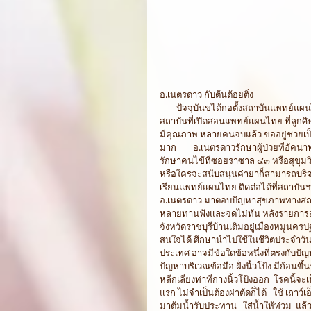
อ.เนตรดาว กับต้นต้อยติ่ง 
        ปัจจุบันขได้ก่อตั้งสถาบันแพทย์แผนไทยเนตรดาวขึ้น อยู่ที่ถนนสุขุมวิท ๖๖/๑ อัคนาทพลาซ่า กรุงเทพฯ เป็น
สถาบันที่เปิดสอนแพทย์แผนไทย ที่ลูกศ
มีคุณภาพ หลายคนจบแล้ว ขออยู่ช่วยเป็
มาก        อ.เนตรดาวรักษาผู้ป่วยที่อั
รักษาคนไข้ที่ซอยราซาล ๔๓ หรือสุขุมวิท 
หรือใครจะสนับสนุนค่ายาก็สามารถบริจา
เรียนแพทย์แผนไทย ติดต่อได้ที่สถาบัน
อ.เนตรดาว มาตอบปัญหาสุขภาพทางสถา
หลายท่านฟังและจดไม่ทัน หลังรายการส
จังหวัดราชบุรีบ้านเดิมอยู่เมืองหมูนคร
สนใจได้ ศึกษานำไปใช้ในชีวิตประจำวัน
ประเทศ อาจมีข้อใดข้อหนึ่งที่ตรงกับปัญ
ปัญหาบริเวณข้อมือ ฝั่งนิ้วโป้ง มีก้อนขึ
หลีกเลี่ยงท่าที่กางนิ้วโป้งออก  โรคนี้จ
แรก ไม่จำเป็นต้องผ่าตัดก็ได้   ใช้ เถาว์เ
มาต้มน้ำรับประทาน   ใส่น้ำให้ท่วม  แล้