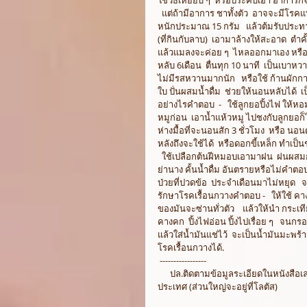
  แต่ถ้ามีอาการ ชาทั้งตัว  อาจจะมีโรค
หนักประมาณ 15 กรัม   แล้วต้มรับประทา
(ที่กินกับลาบ)  เอามาล้างให้สะอาด  ตำคั
แล้วแมลงจะค่อย ๆ  ไหลออกมาเอง หรือ ใ
หลับ 6เดือน  ตื่นทุก 10 นาที  เป็นเบา
ไม่มีรสหวานมากนัก   หรือใช้ ก้านผักก
ใบ ปั่นผสมน้ำดื่ม  ช่วยให้นอนหลับได้
อย่างไรคำตอบ  -   ใช้ลูกยอปิ้งไฟ ให้หอม
หมูก่อน  เอาน้ำแห้วหมู ไปชงกับลูกยอก็ไ
ห่างมื้อที่จะนอนสัก 3 ชั่วโมง  หรือ นอนดู
หลังถึงจะใช้ได้  หรือดอกขี้เหล็ก ทำเป็นช
  ใช้เปลือกต้นฝีหมอบเอามาฝน  ฝนผสมก
ย่านาง คั้นน้ำดื่ม อันตรายหรือไม่คำตอบ 
ป่วยที่ปวดข้อ  ประจำเดือนมาไม่หยุด   
รักษาโรคเรื้อนกวางคำตอบ -   ให้ใช้ คา
ของมันจะซ่านทั่วตัว    แล้วให้นำ กระเ
คางคก  ปิ้งไฟอ่อน ปิ้งไปเรื่อย ๆ   จนกร
แล้วใส่น้ำมันแช่ไว้  จะเป็นน้ำมันมะพร้าว
โรคเรื้อนกวางได้. 
 ----------------- 
      ปล.ติดตามข้อมูลระเอียดในหนังสือเล่มเดียวคุ้มโรคภัย ๑-๒-๓ พึ่งพาตัวเองก่อนถึงมือหมอ ที่ร้านซีเอ็ดบุ๊คทั่ว
ประเทศ (ส่วนใหญ่จะอยู่ที่โลตัส) 