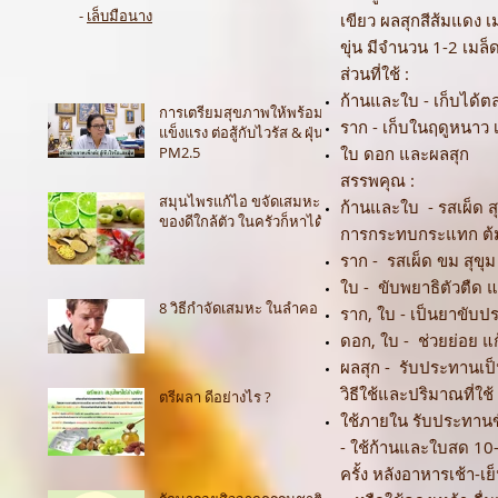
-
เล็บมือนาง
เขียว ผลสุกสีส้มแดง เ
ขุ่น มีจำนวน 1-2 เมล็
ส่วนที่ใช้ :
ก้านและใบ - เก็บได้ต
การเตรียมสุขภาพให้พร้อม
ราก - เก็บในฤดูหนาว เ
แข็งแรง ต่อสู้กับไวรัส & ฝุ่น
PM2.5
ใบ ดอก และผลสุก
สรรพคุณ :
สมุนไพรแก้ไอ ขจัดเสมหะ
ก้านและใบ - รสเผ็ด สุ
ของดีใกล้ตัว ในครัวก็หาได้
การกระทบกระแทก ต้
ราก - รสเผ็ด ขม สุขุม
ใบ - ขับพยาธิตัวตืด แ
8 วิธีกำจัดเสมหะ ในลำคอ
ราก, ใบ - เป็นยาขับ
ดอก, ใบ - ช่วยย่อย แก
ผลสุก - รับประทานเป
วิธีใช้และปริมาณที่ใช้
ตรีผลา ดีอย่างไร ?
ใช้ภายใน รับประทานขั
- ใช้ก้านและใบสด 10-1
ครั้ง หลังอาหารเช้า-เย