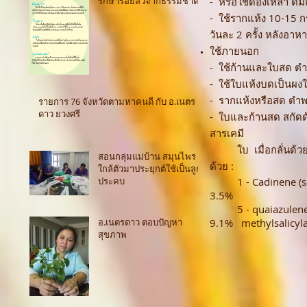
รักษารอยสิวจากธรรมชาติ
- หรือใช้ดองเหล้า ดื่
- ใช้รากแห้ง 10-15 กร
วันละ 2 ครั้ง หลังอาหา
ใช้ภายนอก
- ใช้ก้านและใบสด ตำพ
- ใช้ใบแห้งบดเป็นผง
- รากแห้งหรือสด ตำพอ
รายการ 76 จังหวัดตามหาคนดี กับ อ.เนตร
ดาว ยวงศรี
- ใบและก้านสด สกัดด
สารเคมี
ใบ เมื่อกลั่นด้วยไ
สอนกลุ่มแม่บ้าน สมุนไพร
ด้วย :
ใกล้ตัวมาประยุกต์ใช้เป็นลูก
ประคบ
1 - Cadinene (ses
3.5%
5 - quaiazulene 1.
อ.เนตรดาว ตอบปัญหา
9.1% methylsalicyl
สุขภาพ