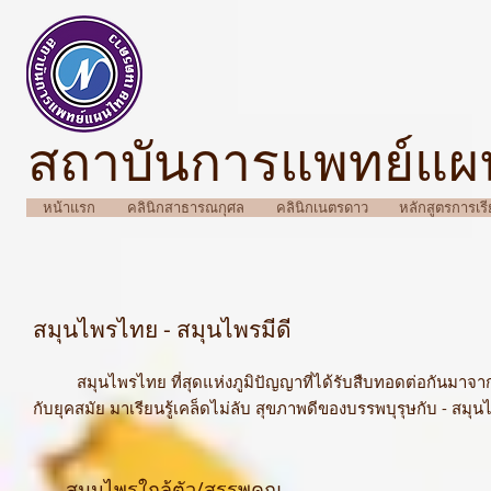
สถาบันการแพทย์แ
หน้าแรก
คลินิกสาธารณกุศล
คลินิกเนตรดาว
หลักสูตรการเร
สมุนไพรไทย - สมุนไพรมีดี
สมุนไพรไทย ที่สุดแห่งภูมิปัญญาที่ได้รับสืบทอดต่อกันมาจากอด
กับยุคสมัย มาเรียนรู้เคล็ดไม่ลับ สุขภาพดีของบรรพบุรุษกับ - สมุนไ
สมุนไพรใกล้ตัว/สรรพคุณ