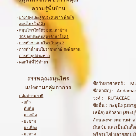
ความรู้พื้นบ้าน
-
ยาง่ายๆและลูกประคบจาก พืชผัก
สมุนไพรใกล้ตัว
-
สมุนไพรใกล้ตัว อสม.ท่าข้าม
-
108 ลูกประคบสูตรรักษาโรค1
-
การทำชาสมุนไพร ใบคูน 2
-
การทำน้ำมันใบราชพฤกษ์ ส่งพืชสวน
-
การทำธูปสามหาว
-
ดอกไม้ที่ใช้ทำยา
สรรพคุณสมุนไพร
ชื่อวิทยาศาสตร์ : Mu
แบ่งตามกลุ่มอาการ
ชื่อสามัญ : Andaman
-
กลุ่มถ่ายพยาธิ
วงศ์ : RUTACEAE
-
แก้ว
ชื่ออื่น : กะมูนิง (มล
-
ทับทิม
เหนือ) แก้วลาย (สระบุร
-
มะเกลือ
ลักษณะทางพฤกษศาสตร์
-
มะขาม
มันเข้ม และเป็นมันทั้
-
มะเฟือง
-
มะหาด
หรือรูปไข่ ปลายสอบเล็