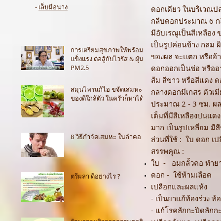
-
เล็บมือนาง
ดอกเดียว ในบริเวณปลา
กลีบดอกประมาณ 6 กลี
มีอับเรณูเป็นสีเหลือ
เป็นรูปค่อนข้าง กลม ผ
การเตรียมสุขภาพให้พร้อม
ของผล จะแตก หรืออ้าง
แข็งแรง ต่อสู้กับไวรัส & ฝุ่น
PM2.5
ดอกออกเป็นช่อ หรืออ
ส้ม สีขาว หรือสีแดง
สมุนไพรแก้ไอ ขจัดเสมหะ
กลางดอกมีเกสร ตัวเมีย
ของดีใกล้ตัว ในครัวก็หาได้
ประมาณ 2 - 3 ซม. ผลม
เต็มที่มีสีเหลืองปน
มาก เป็นรูปเหลี่ยม มี
8 วิธีกำจัดเสมหะ ในลำคอ
ส่วนที่ใช้ : ใบ ดอก 
สรรพคุณ :
ใบ - อมกลั้วคอ ทำย
ดอก - ใช้ห้ามเลือด
ตรีผลา ดีอย่างไร ?
เปลือกและผลแห้ง
- เป็นยาแก้ท้องร่วง ท้
- แก้โรคลักกะปิดลักกะ