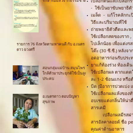
รักษารอยสิวจากธรรมชาติ
เปลือกต้นและเปลือกร
- ใช้เป็นยาขับพยาธิตั
เมล็ด - แก้โรคลักกะป
วิธีและปริมาณที่ใช้
ถ่ายพยาธิตัวตืดและพย
ใช้เปลือกสดของราก , 
ไปเล็กน้อย เพื่อแต่งรส
รายการ 76 จังหวัดตามหาคนดี กับ อ.เนตร
ดาว ยวงศรี
โต๊ะ (30 ซี.ซี.) หลัง
อดอาหารก่อนรับประ
ยาแก้ท้องร่วง ท้องเดิน
สอนกลุ่มแม่บ้าน สมุนไพร
ใช้เปลือกผล ตากแดดใ
ใกล้ตัวมาประยุกต์ใช้เป็นลูก
ประคบ
ละ 1-2 ช้อนแกง หรือต้ม
บิด (มีอาการปวดเบ่ง แ
ใช้เปลือกผลแห้งของทับท
อ.เนตรดาว ตอบปัญหา
อบเชยแต่งกลิ่นให้น่าดื
สุขภาพ
สารเคมี
เปลือกผลมีรสฝาด เนื
สารอัลคาลอยด์ ชื่อ pe
คุณค่าด้านอาหาร