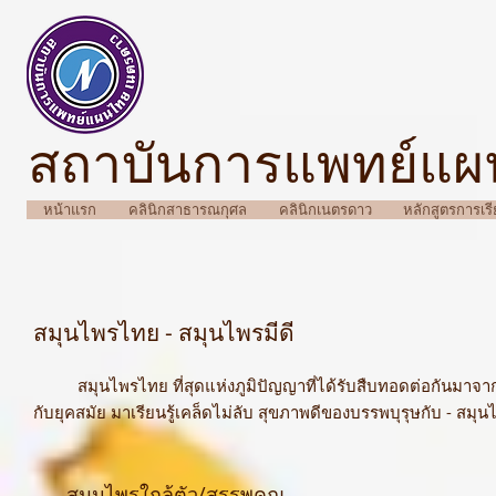
สถาบันการแพทย์แ
หน้าแรก
คลินิกสาธารณกุศล
คลินิกเนตรดาว
หลักสูตรการเร
สมุนไพรไทย - สมุนไพรมีดี
สมุนไพรไทย ที่สุดแห่งภูมิปัญญาที่ได้รับสืบทอดต่อกันมาจากอด
กับยุคสมัย มาเรียนรู้เคล็ดไม่ลับ สุขภาพดีของบรรพบุรุษกับ - สมุนไ
สมุนไพรใกล้ตัว/สรรพคุณ