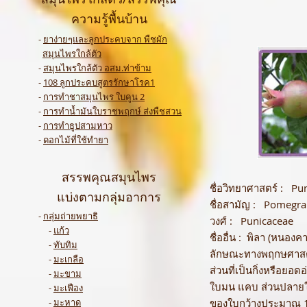
ความรู้พื้นบ้าน
-
ยาง่ายๆและลูกประคบจาก พืชผัก
สมุนไพรใกล้ตัว
-
สมุนไพรใกล้ตัว อสม.ท่าข้าม
-
108 ลูกประคบสูตรรักษาโรค1
-
การทำชาสมุนไพร ใบคูน 2
-
การทำน้ำมันใบราชพฤกษ์ ส่งพืชสวน
-
การทำธูปสามหาว
-
ดอกไม้ที่ใช้ทำยา
สรรพคุณสมุนไพร
ชื่อวิทยาศาสตร์ : P
แบ่งตามกลุ่มอาการ
ชื่อสามัญ : Pomegra
-
กลุ่มถ่ายพยาธิ
วงศ์ : Punicaceae
-
แก้ว
ชื่ออื่น : พิลา (หนองค
-
ทับทิม
ลักษณะทางพฤกษศาสตร์ 
-
มะเกลือ
ส่วนที่เป็นกิ่งหรือย
-
มะขาม
ใบมน แคบ ส่วนปลายใบเ
-
มะเฟือง
-
มะหาด
ของใบกว้างประมาณ 1 